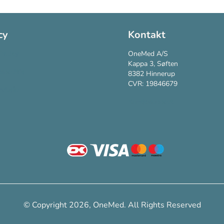
cy
Kontakt
Policy
OneMed A/S
Kappa 3, Søften
vspolitik
8382 Hinnerup
CVR: 19846679
vilkår
Kundesupport
© Copyright 2026, OneMed. All Rights Reserved