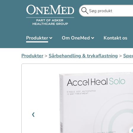
Produkter
Om OneMed
Kontakt os
Produkter
>
Sårbehandling & trykaflastning
>
Spec