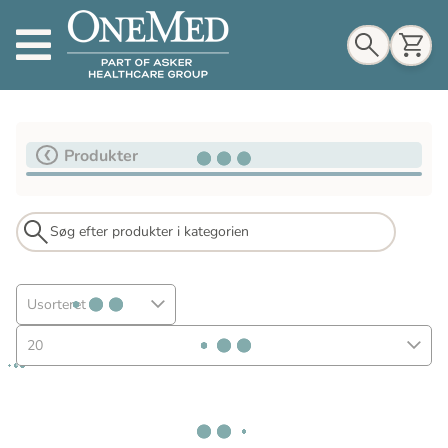
Indkøbskurv
Produkter
Til indkøbskurv
Gå til kassen
Usorteret
20