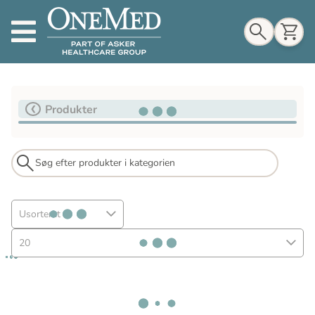
Indkøbskurv
Produkter
Til indkøbskurv
Gå til kassen
Usorteret
20