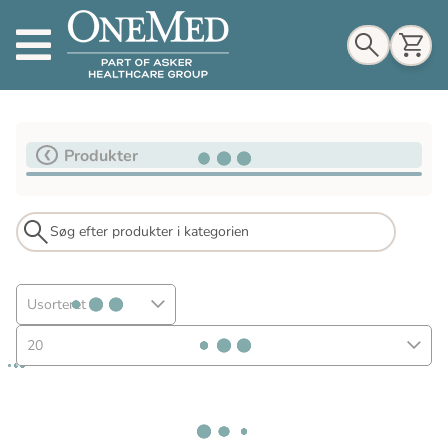
Indkøbskurv
Produkter
Til indkøbskurv
Gå til kassen
Usorteret
20