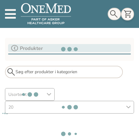
Indkøbskurv
Produkter
Til indkøbskurv
Gå til kassen
Usorteret
20