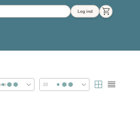
Log ind
eret
20