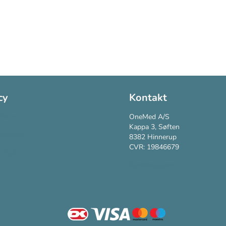
cy
Kontakt
Policy
OneMed A/S
Kappa 3, Søften
vspolitik
8382 Hinnerup
CVR: 19846679
vilkår
Kundesupport