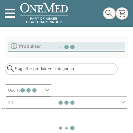
Indkøbskurv
Produkter
Til indkøbskurv
Gå til kassen
Usorteret
20