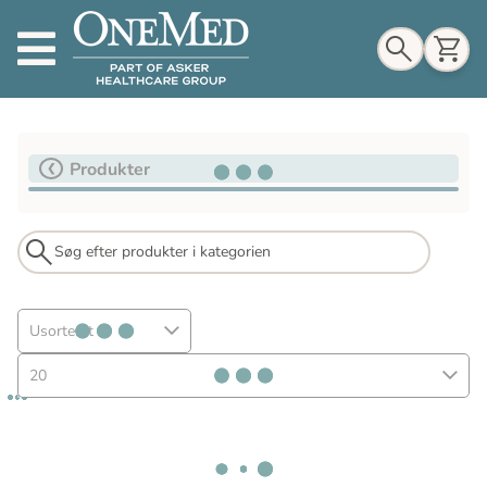
Indkøbskurv
Produkter
Til indkøbskurv
Gå til kassen
Usorteret
20