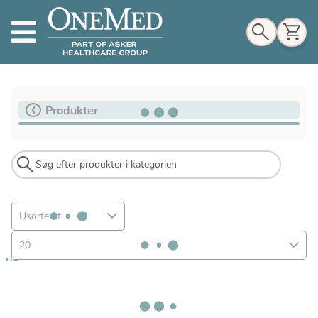
Indkøbskurv
Produkter
Til indkøbskurv
Gå til kassen
Usorteret
20