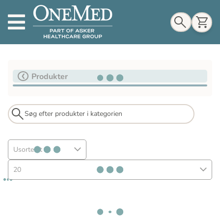
Indkøbskurv
Produkter
Til indkøbskurv
Gå til kassen
Usorteret
20