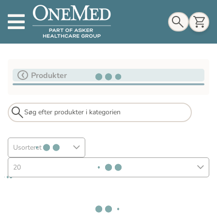
Indkøbskurv
Produkter
Til indkøbskurv
Gå til kassen
Usorteret
20