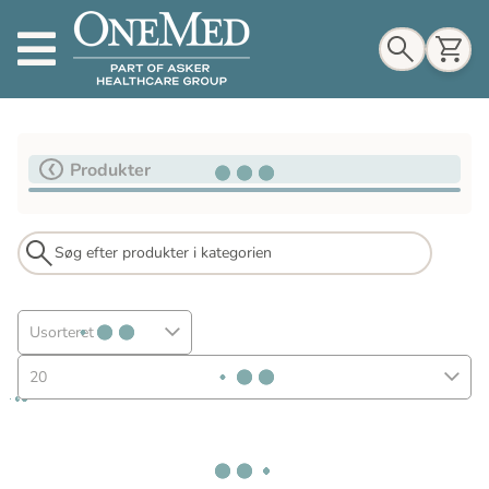
Indkøbskurv
Produkter
Til indkøbskurv
Gå til kassen
Usorteret
20