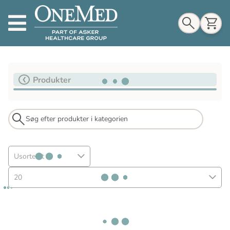
Indkøbskurv
Produkter
Til indkøbskurv
Gå til kassen
Usorteret
20