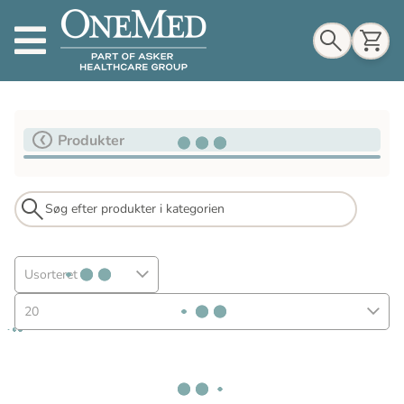
Indkøbskurv
Produkter
Til indkøbskurv
Gå til kassen
Usorteret
20