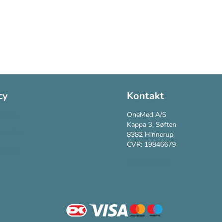
cy
Kontakt
Policy
OneMed A/S
Kappa 3, Søften
vspolitik
8382 Hinnerup
CVR: 19846679
vilkår
Kundesupport