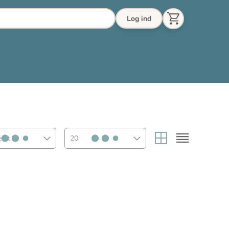
Log ind
eret
20