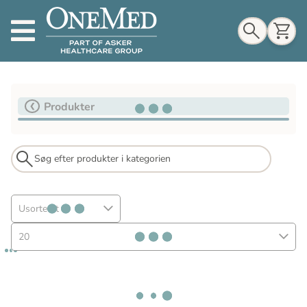
Indkøbskurv
Produkter
Til indkøbskurv
Gå til kassen
Usorteret
20