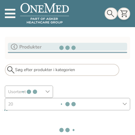
Indkøbskurv
Produkter
Til indkøbskurv
Gå til kassen
Usorteret
20