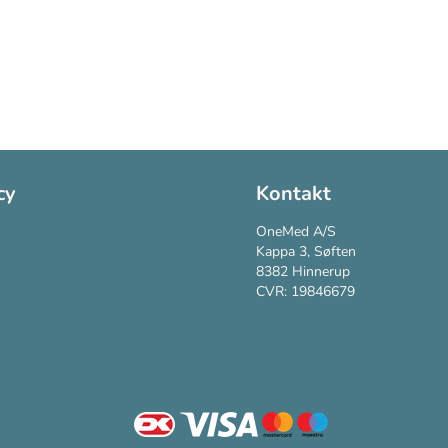
cy
Kontakt
Policy
OneMed A/S
Kappa 3, Søften
vspolitik
8382 Hinnerup
CVR: 19846679
vilkår
Kundesupport