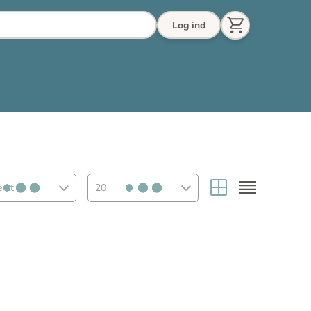
Log ind
eret
20