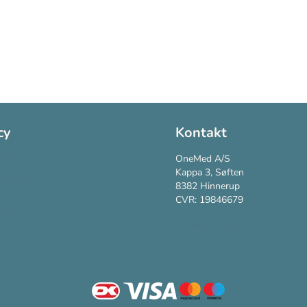
cy
Kontakt
Policy
OneMed A/S
Kappa 3, Søften
vspolitik
8382 Hinnerup
CVR: 19846679
vilkår
Kundesupport