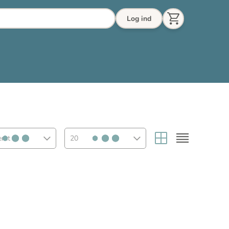
Log ind
eret
20