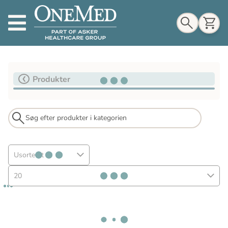
Indkøbskurv
Produkter
Til indkøbskurv
Gå til kassen
Usorteret
20