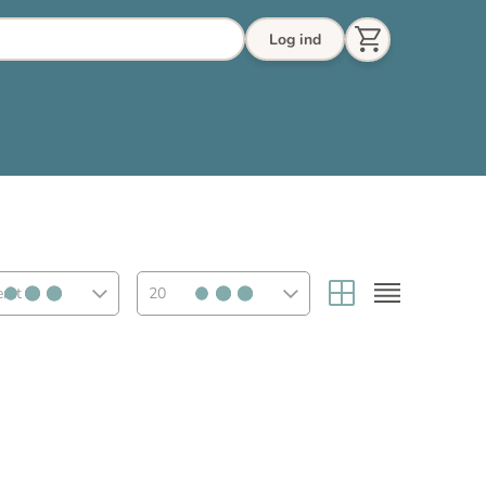
Log ind
eret
20