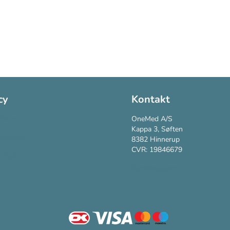
cy
Kontakt
Policy
OneMed A/S
Kappa 3, Søften
vspolitik
8382 Hinnerup
CVR: 19846679
vilkår
Kundesupport