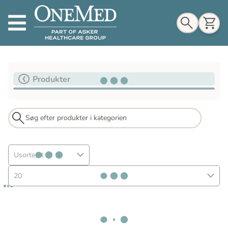
Indkøbskurv
Produkter
Til indkøbskurv
Gå til kassen
Usorteret
20