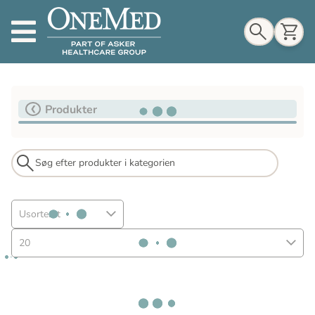
Indkøbskurv
Produkter
Til indkøbskurv
Gå til kassen
Usorteret
20