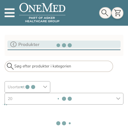
Indkøbskurv
Produkter
Til indkøbskurv
Gå til kassen
Usorteret
20