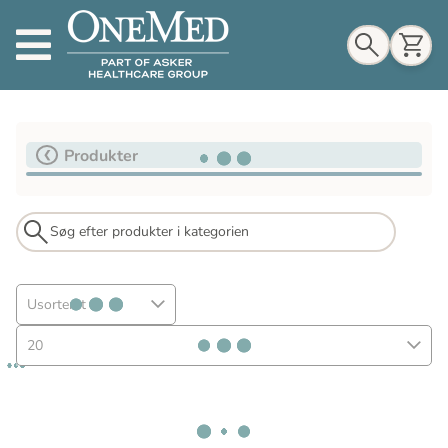
Indkøbskurv
Produkter
Til indkøbskurv
Gå til kassen
Usorteret
20