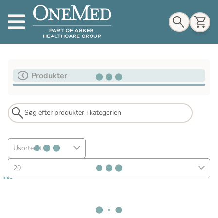
Indkøbskurv
Produkter
Til indkøbskurv
Gå til kassen
Usorteret
20