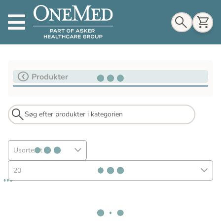
Indkøbskurv
Produkter
Til indkøbskurv
Gå til kassen
Usorteret
20