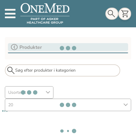
Indkøbskurv
Produkter
Til indkøbskurv
Gå til kassen
Usorteret
20