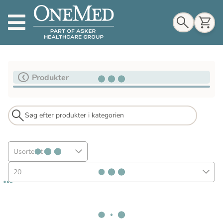
Indkøbskurv
Produkter
Til indkøbskurv
Gå til kassen
Usorteret
20