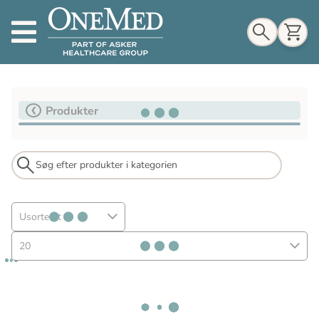
Indkøbskurv
Produkter
Til indkøbskurv
Gå til kassen
Usorteret
20