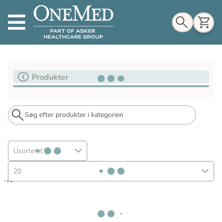
Indkøbskurv
Produkter
Til indkøbskurv
Gå til kassen
Usorteret
20