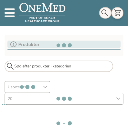
Indkøbskurv
Produkter
Til indkøbskurv
Gå til kassen
Usorteret
20