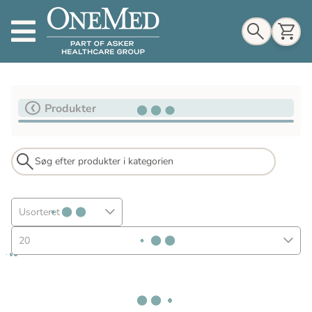
Indkøbskurv
Produkter
Til indkøbskurv
Gå til kassen
Usorteret
20