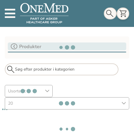
Indkøbskurv
Produkter
Til indkøbskurv
Gå til kassen
Usorteret
20