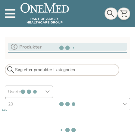
Indkøbskurv
Produkter
Til indkøbskurv
Gå til kassen
Usorteret
20