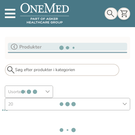
Indkøbskurv
Produkter
Til indkøbskurv
Gå til kassen
Usorteret
20