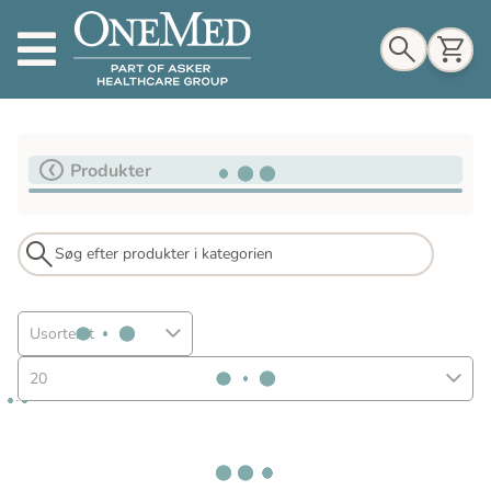
Indkøbskurv
Produkter
Til indkøbskurv
Gå til kassen
Usorteret
20