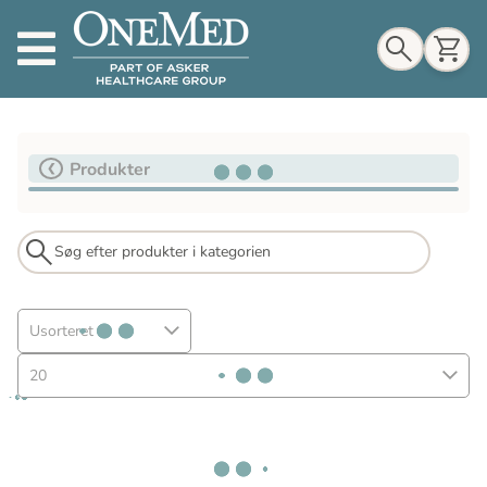
Indkøbskurv
Produkter
Til indkøbskurv
Gå til kassen
Usorteret
20