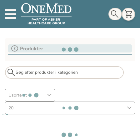
Indkøbskurv
Produkter
Til indkøbskurv
Gå til kassen
Usorteret
20