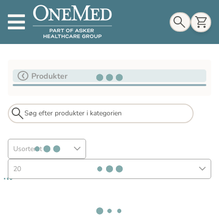
Indkøbskurv
Produkter
Til indkøbskurv
Gå til kassen
Usorteret
20