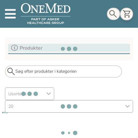
Indkøbskurv
Produkter
Til indkøbskurv
Gå til kassen
Usorteret
20