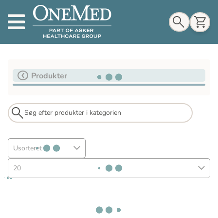
Indkøbskurv
Produkter
Til indkøbskurv
Gå til kassen
Usorteret
20