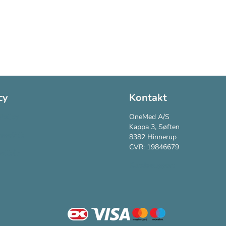
cy
Kontakt
Policy
OneMed A/S
Kappa 3, Søften
vspolitik
8382 Hinnerup
CVR: 19846679
vilkår
Kundesupport