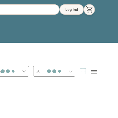
Log ind
eret
20