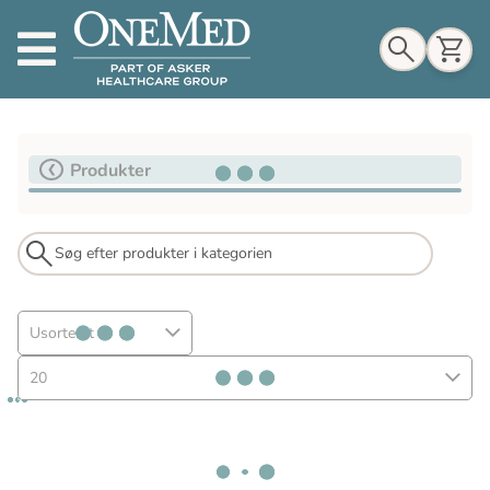
Indkøbskurv
Produkter
Til indkøbskurv
Gå til kassen
Usorteret
20