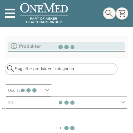
Indkøbskurv
Produkter
Til indkøbskurv
Gå til kassen
Usorteret
20