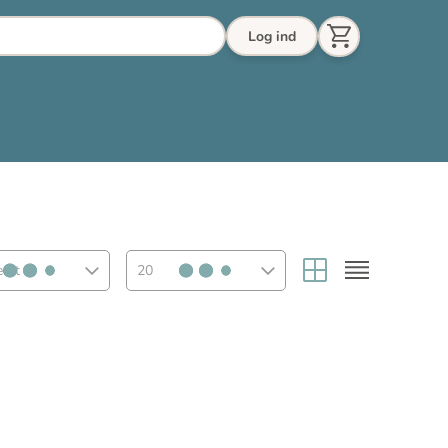
Log ind
eret
20