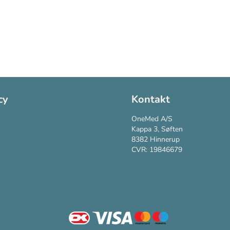
cy
Kontakt
Policy
OneMed A/S
Kappa 3, Søften
vspolitik
8382 Hinnerup
CVR: 19846679
vilkår
Kundesupport