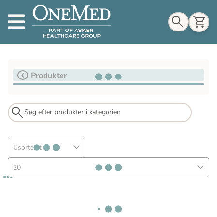
Indkøbskurv
Produkter
Til indkøbskurv
Gå til kassen
Usorteret
20