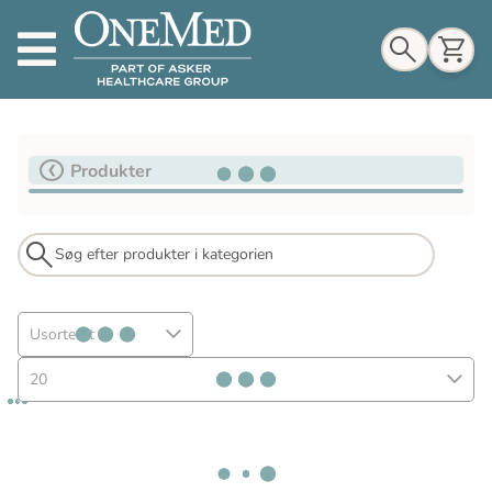
Indkøbskurv
Produkter
Til indkøbskurv
Gå til kassen
Usorteret
20