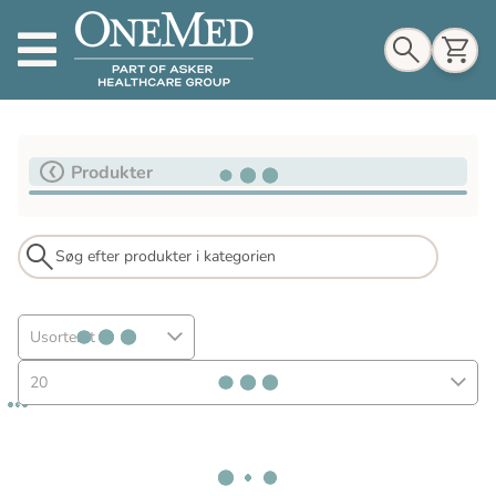
Indkøbskurv
Produkter
Til indkøbskurv
Gå til kassen
Usorteret
20