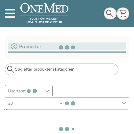
Indkøbskurv
Produkter
Til indkøbskurv
Gå til kassen
Usorteret
20